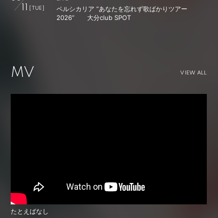
11
ペルシカリア ”あなたを忘れず歌ばかりツアー
[TUE]
2026” 大分club SPOT
MV
VIEW ALL
たとえばなし