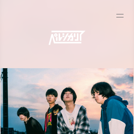
NEWS
LIVE
BIOGRAPHY
MV
DISCOGRAPHY
GOODS
CONTACT