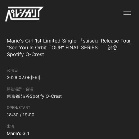
NEWS
LIVE
Marie's Girl 1st Limited Single 『suisei』Release Tour
BIOGRAPHY
MV
"See You In Orbit TOUR" FINAL SERIES 渋谷
Spotify O-Crest
DISCOGRAPHY
GOODS
公演日
CONTACT
2026.02.06
[FRI]
開催場所・会場
東京都
渋谷Spotify O-Crest
OPEN/START
18:30 / 19:00
出演
Marie's Girl