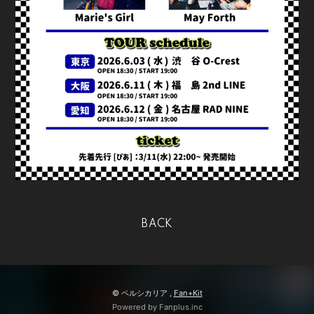
BACK
© ペルシカリア ,
Fan+Kit
Powered by Fanplus.inc