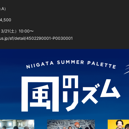
O.A）
,500
/21(土）10:00〜
lus.jp/sf/detail/4502290001-P0030001