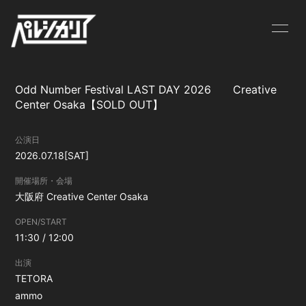
NEWS
LIVE
Odd Number Festival LAST DAY 2026 Creative
BIOGRAPHY
MV
Center Osaka【SOLD OUT】
DISCOGRAPHY
GOODS
公演日
2026.07.18
[SAT]
CONTACT
開催場所・会場
大阪府
Creative Center Osaka
OPEN/START
11:30 / 12:00
出演
TETORA
ammo