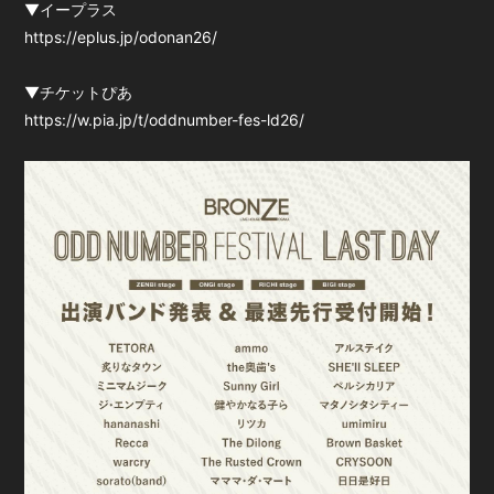
▼イープラス
https://eplus.jp/odonan26/
▼チケットぴあ
https://w.pia.jp/t/oddnumber-fes-ld26/