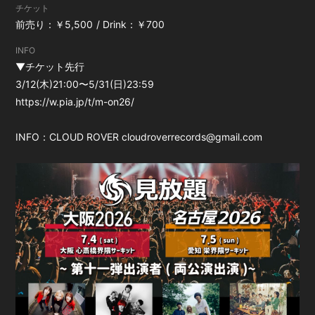
チケット
前売り：￥5,500
Drink：￥700
INFO
▼チケット先行
3/12(⽊)21:00〜5/31(⽇)23:59
https://w.pia.jp/t/m-on26/
INFO：CLOUD ROVER cloudroverrecords@gmail.com