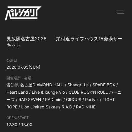
NEWS
LIVE
見放題名古屋2026 栄付近ライブハウス15会場サー
BIOGRAPHY
MV
キット
DISCOGRAPHY
GOODS
公演日
2026.07.05
[SUN]
CONTACT
開催場所・会場
愛知県
名古屋DIAMOND HALL / Shangri-La / SPADE BOX /
Heart Land / Live & lounge Vio / CLUB ROCK'N'ROLL バーニ
ーズ / RAD SEVEN / RAD mini / CIRCUS / Party'z / TIGHT
ROPE / Lion Limited Sakae / R.A.D / RAD NINE
OPEN/START
12:30 / 13:00