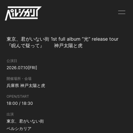
NEWS
LIVE
東京、君がいない街 1st full album ”光” release tour
BIOGRAPHY
MV
『睨んで疑って』 神戸太陽と虎
DISCOGRAPHY
GOODS
公演日
2026.07.10
[FRI]
CONTACT
開催場所・会場
兵庫県
神戸太陽と虎
OPEN/START
18:00 / 18:30
出演
東京、君がいない街
ペルシカリア