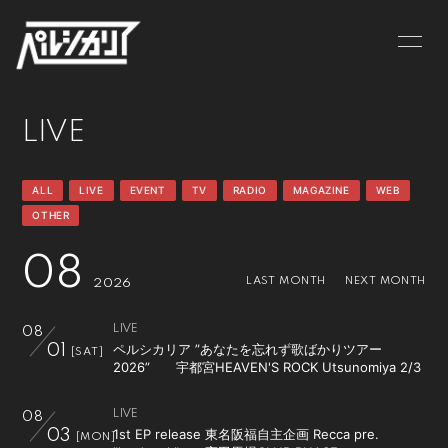
NEWS
LIVE
LIVE
BIOGRAPHY
MV
DISCOGRAPHY
GOODS
ALL
LIVE
EVENT
TV
RADIO
MAGAZINE
WEB
OTHER
CONTACT
08
LAST MONTH
NEXT MONTH
2026
LIVE
08
ペルシカリア ”あなたを忘れず歌ばかりツアー
01
[SAT]
2026” 宇都宮HEAVEN'S ROCK Utsunomiya 2/3
LIVE
08
1st EP release 東名阪福自主企画 Recca pre.
03
[MON]