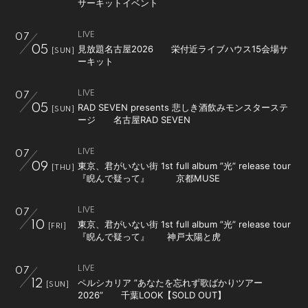
サーキットイベント
LIVE
07
見放題名古屋2026 栄付近ライブハウス15会場サ
05
[SUN]
ーキット
LIVE
07
RAD SEVEN presents 悲しき酒飲みモンスターステ
05
[SUN]
ージ 名古屋RAD SEVEN
LIVE
07
東京、君がいない街 1st full album ”光” release tour
09
[THU]
『睨んで疑って』 京都MUSE
LIVE
07
東京、君がいない街 1st full album ”光” release tour
10
[FRI]
『睨んで疑って』 神戸太陽と虎
LIVE
07
ペルシカリア ”あなたを忘れず歌ばかりツアー
12
[SUN]
2026” 千葉LOOK【SOLD OUT】