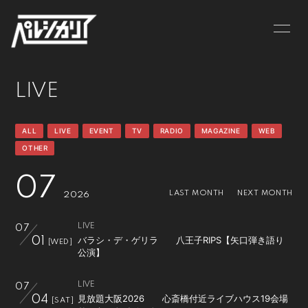
NEWS
LIVE
LIVE
BIOGRAPHY
MV
DISCOGRAPHY
GOODS
ALL
LIVE
EVENT
TV
RADIO
MAGAZINE
WEB
OTHER
CONTACT
07
LAST MONTH
NEXT MONTH
2026
LIVE
07
バラシ・デ・ゲリラ 八王子RIPS【矢口弾き語り
01
[WED]
公演】
LIVE
07
⾒放題⼤阪2026 心斎橋付近ライブハウス19会場
04
[SAT]