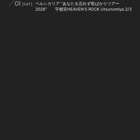
ペルシカリア ”あなたを忘れず歌ばかりツアー
01
[SAT]
2026” 宇都宮HEAVEN'S ROCK Utsunomiya 2/3
LIVE
08
1st EP release 東名阪福自主企画 Recca pre.
03
[MON]
"landmark" 高田馬場CLUB PHASE
LIVE
08
ペルシカリア ”あなたを忘れず歌ばかりツアー
08
[SAT]
2026” 山口LIVE rise SHUNAN
LIVE
08
ペルシカリア ”あなたを忘れず歌ばかりツアー
09
[SUN]
2026” 福岡LIVE HOUSE Queblick【SOLD
OUT】
LIVE
08
ペルシカリア ”あなたを忘れず歌ばかりツアー
11
[TUE]
2026” 大分club SPOT
LIVE
08