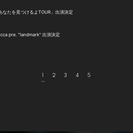
からあなたを見つけるよTOUR」出演決定
ca pre. "landmark" 出演決定
1
2
3
4
5