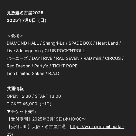
⾒放題名古屋2025
2025年7⽉6⽇（⽇）
＜会場＞
DIAMOND HALL / Shangri-La / SPADE BOX / Heart Land /
Live & lounge Vio / CLUB ROCK'N'ROLL
バーニーズ / DAYTRIVE / RAD SEVEN / RAD mini / CIRCUS /
Red Dragon / Party'z / TIGHT ROPE
Lion Limited Sakae / R.A.D
共通情報
OPEN 12:30 / START 13:00
TICKET ¥5,000（+1D）
▼チケット先行
【受付期間】2025年3月19日(水)10:00〜
【受付URL】大阪・名古屋共通：
https://w.pia.jp/t/mihoudai-
25/