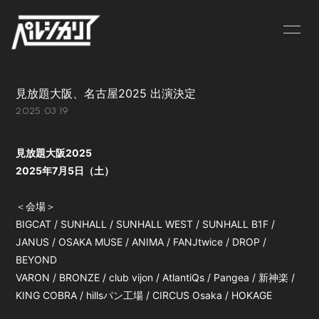
NEWS
LIVE
⾒放題⼤阪、名古屋2025 出演決定
BIOGRAPHY
MV
2025.03.19
DISCOGRAPHY
GOODS
⾒放題⼤阪2025
CONTACT
2025年7⽉5⽇（⼟）
＜会場＞
BIGCAT / SUNHALL / SUNHALL WEST / SUNHALL B1F /
JANUS / OSAKA MUSE / ANIMA / FANJtwice / DROP /
BEYOND
VARON / BRONZE / club vijon / AtlantiQs / Pangea / 新神楽 /
KING COBRA / hillsパン⼯場 / CIRCUS Osaka / HOKAGE