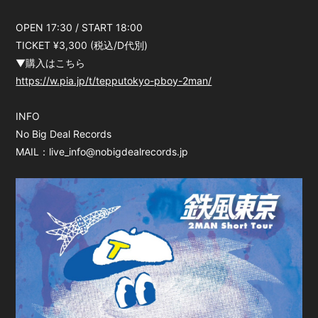
OPEN 17:30 / START 18:00
TICKET ¥3,300 (税込/D代別)
▼購入はこちら
https://w.pia.jp/t/tepputokyo-pboy-2man/
INFO
No Big Deal Records
MAIL：live_info@nobigdealrecords.jp