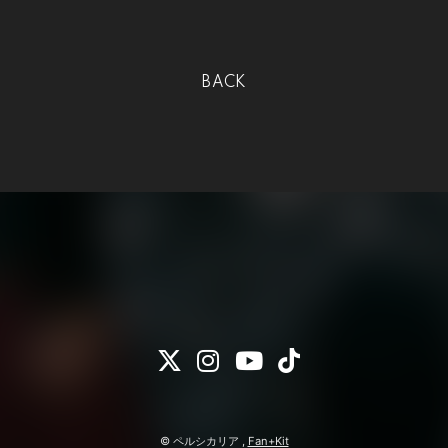
BACK
© ペルシカリア ,
Fan+Kit