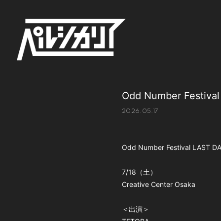
Odd Number Festiv
2026.05.17
Odd Number Festival LAST D
7/18（土）
Creative Center Osaka
＜出演＞