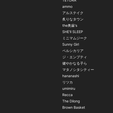
TETORA
ammo
アルステイク
炙りなタウン
the奥歯's
SHE'll SLEEP
ミニマムジーク
Sunny Girl
ペルシカリア
ジ・エンプティ
健やかなる子ら
マタノシタシティー
hananashi
リツカ
umimiru
Recca
The Dilong
Brown Basket