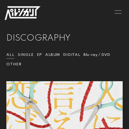
NEWS
LIVE
DISCOGRAPHY
BIOGRAPHY
MV
DISCOGRAPHY
GOODS
ALL
SINGLE
EP
ALBUM
DIGITAL
Blu-ray / DVD
OTHER
CONTACT