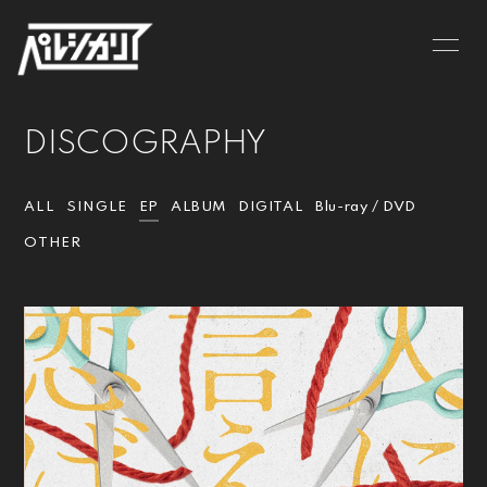
NEWS
LIVE
DISCOGRAPHY
BIOGRAPHY
MV
DISCOGRAPHY
GOODS
ALL
SINGLE
EP
ALBUM
DIGITAL
Blu-ray / DVD
OTHER
CONTACT